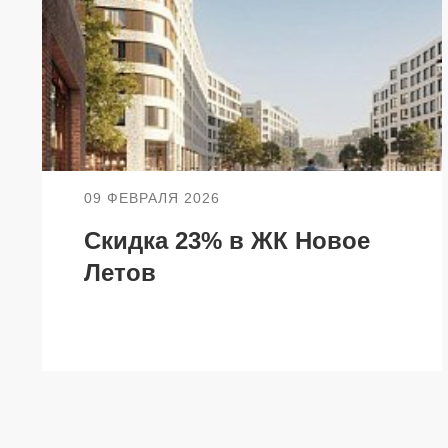
НЕДВИЖИМОСТЬ
ПОКУПА
Новостройки
Акции
Коммерческая недвижимость
Ипотека
Элитная недвижимость
Обмен к
09 ФЕВРАЛЯ 2026
Заявка на подбор квартиры
Докумен
Скидка 23% в ЖК Новое
Летов