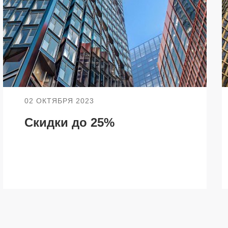
О КОМПАНИИ
БЕСТ-Новострой
Награды
ий
Пресс-центр
02 ОКТЯБРЯ 2023
Блог
Скидки до 25%
Партнеры
Вакансии
Контакты