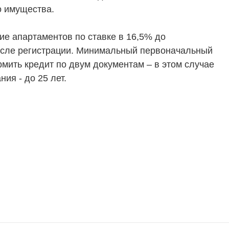
 имущества.
ие апартаментов по ставке в 16,5% до
после регистрации. Минимальный первоначальный
рмить кредит по двум документам – в этом случае
ия - до 25 лет.
ТЕЛЯМ
ЗАСТРОЙЩИКАМ
Консалтинг и аналитика
Управление продажами
вартир
Привлечение инвестиц
ты