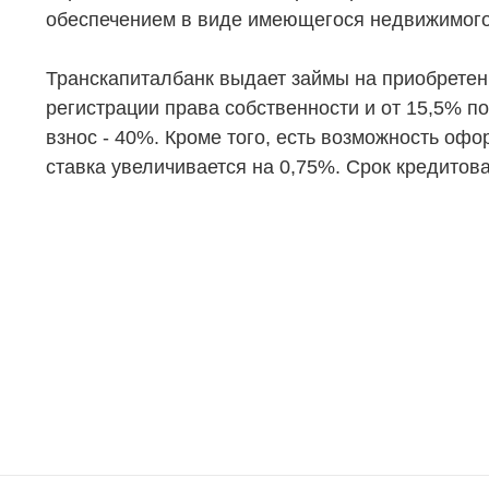
обеспечением в виде имеющегося недвижимого
Транскапиталбанк выдает займы на приобретен
регистрации права собственности и от 15,5% 
взнос - 40%. Кроме того, есть возможность офо
ставка увеличивается на 0,75%. Срок кредитован
НЕДВИЖИМОСТЬ
ПОКУПА
Новостройки
Акции
Коммерческая недвижимость
Ипотека
Элитная недвижимость
Обмен к
Заявка на подбор квартиры
Докумен