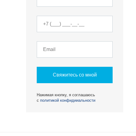
О КОМПАНИИ
Свяжитесь со мной
БЕСТ-Новострой
Награды
Нажимая кнопку, я соглашаюсь
с
политикой конфидииальности
ий
Пресс-центр
Блог
Партнеры