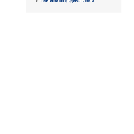
с
политикой конфидииальности
О КОМПАНИИ
БЕСТ-Новострой
Награды
ий
Пресс-центр
Блог
Партнеры