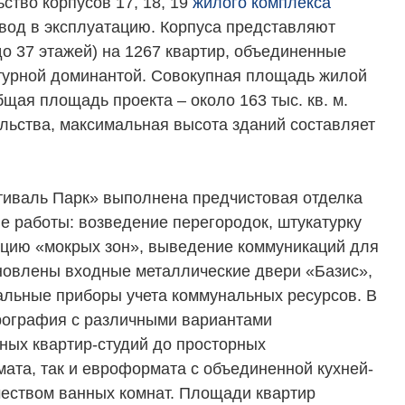
ство корпусов 17, 18, 19
жилого комплекса
вод в эксплуатацию. Корпуса представляют
до 37 этажей) на 1267 квартир, объединенные
турной доминантой. Совокупная площадь жилой
бщая площадь проекта – около 163 тыс. кв. м.
ельства, максимальная высота зданий составляет
стиваль Парк» выполнена предчистовая отделка
е работы: возведение перегородок, штукатурку
ляцию «мокрых зон», выведение коммуникаций для
ановлены входные металлические двери «Базис»,
альные приборы учета коммунальных ресурсов. В
рография с различными вариантами
ных квартир-студий до просторных
ата, так и евроформата с объединенной кухней-
чеством ванных комнат. Площади квартир