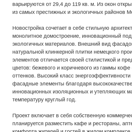
варьируются от 29,4 до 119 кв. м. Из окон отк
из самых престижных и экологичных районов М
Новостройка сочетает в себе стильную архите
монолитное домостроение, инновационный под
экологичных материалов. Внешний вид фасадо
натуральной клинкерной плитки немецкого про
элементов отличается своей стилистикой и пре
цветов: бежевого и коричневого из гаммы кофе
НЕДВИЖИМОСТЬ
ПОКУПА
оттенков. Высокий класс энергоэффективности
Новостройки
фасадные элементы благодаря высококачеств
Акции
инновационных изоляционных и утепляющих ма
Коммерческая недвижимость
Ипотека
температуру круглый год.
Элитная недвижимость
Обмен к
Проект включает в себя собственную коммерчес
Заявка на подбор квартиры
Докумен
планируется разместить кафе и рестораны, апте
комфорта жителей и гостей в жилом комплексе