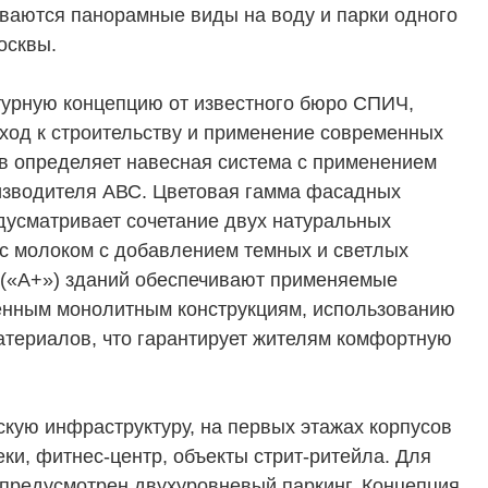
рываются панорамные виды на воду и парки одного
осквы.
ктурную концепцию от известного бюро СПИЧ,
ход к строительству и применение современных
в определяет навесная система с применением
изводителя АВС. Цветовая гамма фасадных
дусматривает сочетание двух натуральных
 с молоком с добавлением темных и светлых
ТЕЛЯМ
ЗАСТРОЙЩИКАМ
 («А+») зданий обеспечивают применяемые
енным монолитным конструкциям, использованию
Консалтинг и аналитика
териалов, что гарантирует жителям комфортную
Управление продажами
вартир
Привлечение инвестиц
кую инфраструктуру, на первых этажах корпусов
ты
ки, фитнес-центр, объекты стрит-ритейла. Для
 предусмотрен двухуровневый паркинг. Концепция