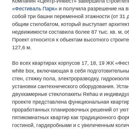
Компания «Центр-Инвест» завершила строитель
«Фестиваль Парк»
и получила разрешение на в
собой три башни переменной этажности (от 31 
общим стилобатом, который выступает архитек
недвижимости составила более 87 тыс. кв. м, о
Проект относится к объектам высотного строит
127,6 м.
Во всех квартирах корпусов 17, 18, 19 ЖК «Фе
white box, включающая в себя подготовительны
стен, стяжку пола, электроразводку, гидроизо
установки сантехнического оборудования. Уст
двухкамерные стеклопакеты Rehau и индивиду
проекте представлена функциональная кварти
проработанных планировочных решений от уют
пятикомнатных квартир как традиционного форм
гостиной, гардеробными и с увеличенным коли