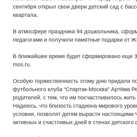
сентября открыл свои двери детский сад с бас
квартала.
В атмосфере праздника 94 дошкольника, сформ
педагогами и получили памятные подарки от ЖК
В ближайшее время будет сформировано еще 3 
mos.ru.
Особую торжественность этому дню придали по
футбольного клуба “Спартак-Москва” Артёма Ре
родителей, с тем, что им посчастливилось жит
Надеюсь, что близость стадиона мирового уро
условия, позволят детям вырасти настоящими 
НЕДВИЖИМОСТЬ
ПОКУПА
активных и счастливых дней в стенах детского 
Новостройки
Акции