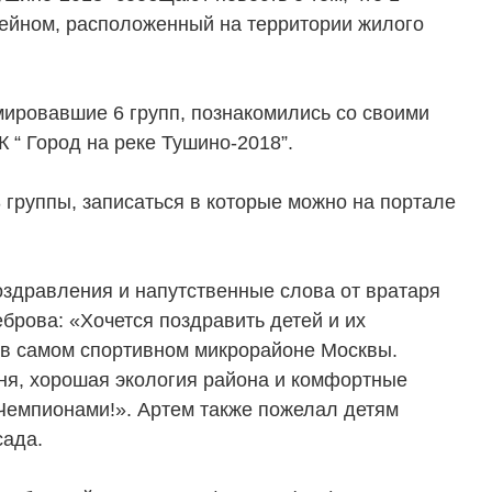
сейном, расположенный на территории жилого
ировавшие 6 групп, познакомились со своими
 “ Город на реке Тушино-2018”.
группы, записаться в которые можно на портале
здравления и напутственные слова от вратаря
брова: «Хочется поздравить детей и их
ь в самом спортивном микрорайоне Москвы.
вня, хорошая экология района и комфортные
Чемпионами!». Артем также пожелал детям
ТЕЛЯМ
ЗАСТРОЙЩИКАМ
сада.
Консалтинг и аналитика