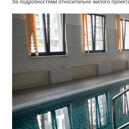
За подробностями относительно жилого проекта
Коммерческая недвижимость
Ипотека
Элитная недвижимость
Обмен к
Заявка на подбор квартиры
Докумен