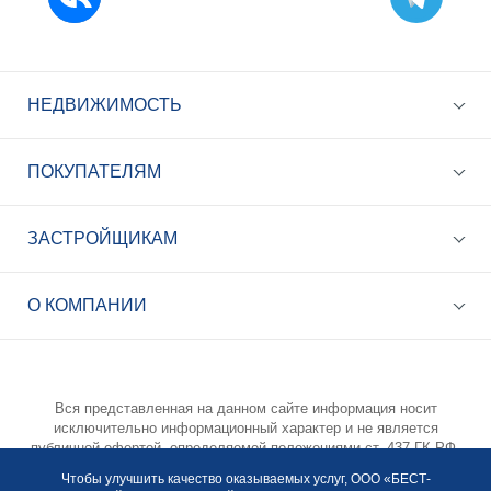
НЕДВИЖИМОСТЬ
ПОКУПАТЕЛЯМ
ЗАСТРОЙЩИКАМ
+7 (495) 785-56-17
Call-центр 24/7
О КОМПАНИИ
info@best-novostroy.ru
Общая электронная почта
Вся представленная на данном сайте информация носит
исключительно информационный характер и не является
публичной офертой, определяемой положениями ст. 437 ГК РФ.
Опубликованная на данном сайте информация может быть
Чтобы улучшить качество оказываемых услуг, ООО «БЕСТ-
изменена в любое время без предварительного уведомления.