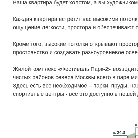
Ваша квартира будет холстом, а вы художником
Каждая квартира встретит вас высокими потол
ощущение легкости, простора и обеспечивают 
Кроме того, высокие потолки открывают просто
НЕДВИЖИМОСТЬ
ПОКУПА
пространство и создавать разноуровневое осв
Новостройки
Акции
Жилой комплекс «Фестиваль Парк-2» возводитс
Коммерческая недвижимость
Ипотека
чистых районов севера Москвы всего в паре ми
Здесь есть все необходимое – парки, пруды, н
Элитная недвижимость
Обмен к
спортивные центры - все это доступно в пешей 
Заявка на подбор квартиры
Докумен