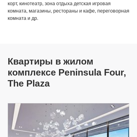
корт, кинотеатр, зона отдыха детская игровая
комната, магазины, рестораны и кафе, переговорная
комната и др.
Расположение:
до остановки общественного
транспорта всего 5 минуты, до школы - 10 минут, до
магазина - 5 минут, а до больницы - 10 минут.
До острова The Palm Jumeirah – 25 минут, До
Квартиры в жилом
Downtown Dubai – 5 минут, До Международный
аэропорт Дубай – 20 мин.
комплексе Peninsula Four,
The Plaza