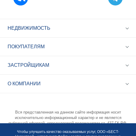
НЕДВИЖИМОСТЬ
ПОКУПАТЕЛЯМ
+7 (495) 785-56-17
Call-центр 24/7
ЗАСТРОЙЩИКАМ
info@best-novostroy.ru
О КОМПАНИИ
Общая электронная почта
Вся представленная на данном сайте информация носит
исключительно информационный характер и не является
публичной офертой, определяемой положениями ст. 437 ГК РФ.
Опубликованная на данном сайте информация может быть
Чтобы улучшить качество оказываемых услуг, ООО «БЕСТ-
изменена в любое время без предварительного уведомления.