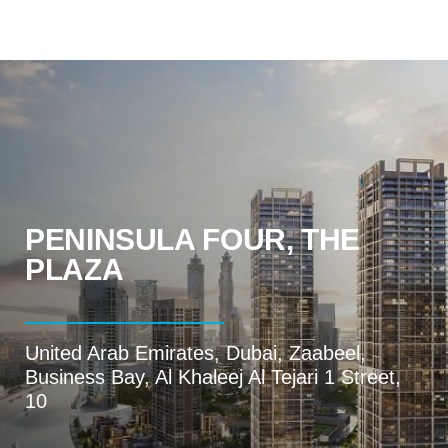
НЕДВИЖИМОСТЬ
ПОКУПАТЕЛЯМ
ЗАСТРОЙЩИКАМ
О КОМПАНИИ
PENINSULA FOUR, THE
PLAZA
United Arab Emirates, Dubai, Zaabeel,
Business Bay, Al Khaleej Al Tejari 1 Street,
10