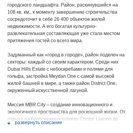
городского ландшафта. Район, раскинувшийся на
108 кв. км., к моменту завершению строительства
сосредоточит в себе 26 400 объектов жилой
недвижимости. А его богатая культурно-
развлекательная составляющая уже стала местом
притяжения гостей со всего мира.
Задуманный как «город в городе», район поделен на
секторы: каждый со своим характером. Среди них
Dubai Hills Estate с небоскребами и полями для
гольфа, застройка Meydan One с самой высокой
жилой башней в мире, а также район District One,
окруженный искусственной лагуной.
Миссия MBR City – создание инновационного и
экологичного пространства для роскошной жизни. От
отдыха на белоснежных пляжах Crystal Lagoon до
развернуть описание
профессиональной игры на 18-луночном гольф-