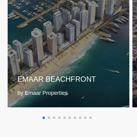
Акцент на Экологичность и Инновации
Открытые пространства – вот ключевой элемент,
придающий гармонию городскому пейзажу MBR City.
Беговые и пешеходные дорожки, сады и парки:
проект обещает, что на озеленение района будет
выделено 2,2 квадратных километра, а в некоторых
секторах зеленые насаждения займут до 60%
площади.
EMAAR BEACHFRONT
Архитектура района разноплановая и меняется от
by Emaar Properties
комплекса к комплексу, сочетая современный,
арабский и средиземноморский стили. Здания стоят
на достаточном расстоянии друг от друга,
обеспечивая жителям личное пространство и
захватывающие виды из окна.