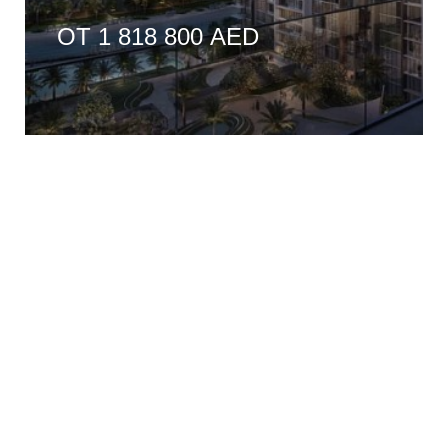
ОТ 1 818 800 AED
Жизнь в районе MBR City настолько многообразна,
что обеспечит комфорт независимо от возраста,
семейного статуса и образа жизни.
Для ценителей уникальных развлечений в Мухаммед
Бин Рашид уже сейчас функционирует самый
глубокий бассейн для дайвинга Deep Dive Dubai,
стадион для элитных лошадиных скачек Dubai
Racing Club и несколько гольф-полей, среди которых
18-луночное поле мирового уровня Dubai Hills Golf
Club.
Значительно расширяет возможности для
первоклассного отдыха торговый комплекс Meydan
One, где предстоит появиться крытому лыжному
склону и самой высокой в мире жилой башне.
Выделяясь на горизонте Дубая уникальным