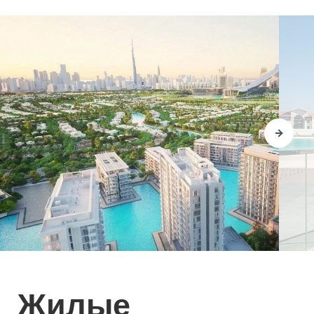
поле: здесь каждый найдет занятие по душе.
Локация: Новый Центр Дубая
Соседство с престижными районами Downtown
Dubai (10 минут) и Business Bay (15 минут) придает
MBR City особый статус, поэтому его жители всегда
будут в центре событий.
Кроме того, быстрый доступ к знаковым
достопримечательностям гарантирован благодаря
расположению между крупнейшими
автомагистралями: Sheikh Mohammed Bin Zayed
Road, Al Khail Road и Dubai Al Ain Road. Чтобы
устроить шопинг в Dubai Mall, вам понадобится
всего 10 минут на автомобиле. А пляж с аквапарком
La Mer и легендарный отель-парус Burj Al Arab
находятся в 20 минутах езды от района.
Жилые