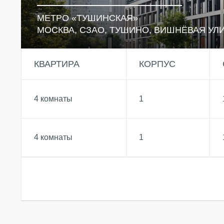
МЕТРО «ТУШИНСКАЯ»
МОСКВА, СЗАО, ТУШИНО, ВИШНЁВАЯ УЛИ
КВАРТИРА
КОРПУС
4 комнаты
1
НЕДВИЖИМОСТЬ
ПОКУПА
4 комнаты
1
Новостройки
Акции
Коммерческая недвижимость
Ипотека
Элитная недвижимость
Обмен к
Заявка на подбор квартиры
Докумен