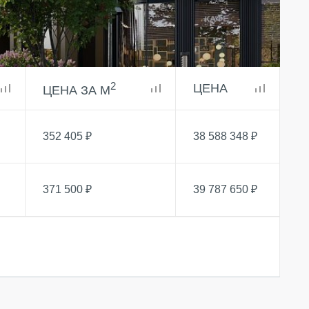
2
ЦЕНА
ЦЕНА ЗА М
352 405 ₽
38 588 348 ₽
О КОМПАНИИ
371 500 ₽
39 787 650 ₽
БЕСТ-Новострой
Награды
ий
Пресс-центр
Блог