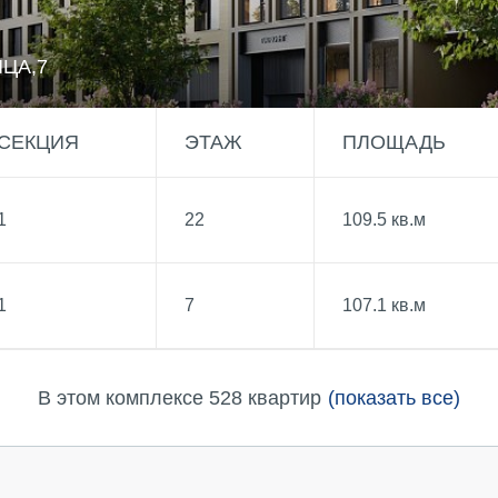
ЦА,7
СЕКЦИЯ
ЭТАЖ
ПЛОЩАДЬ
1
22
109.5 кв.м
ТЕЛЯМ
ЗАСТРОЙЩИКАМ
1
7
107.1 кв.м
Консалтинг и аналитика
Управление продажами
В этом комплексе 528 квартир
(показать все)
вартир
Привлечение инвестиц
ты