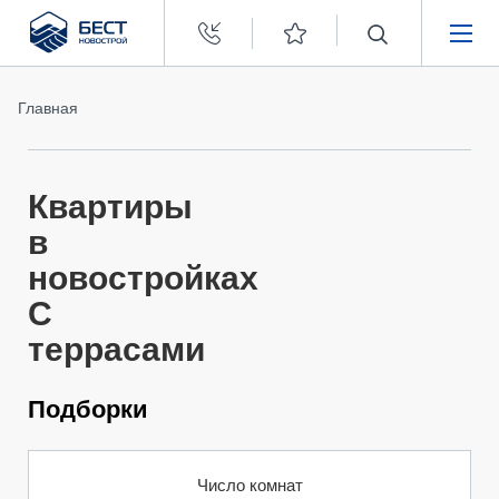
Бест
Новострой
НЕДВИЖИМОСТЬ
Главная
ПОКУПАТЕЛЯМ
Квартиры
ЗАСТРОЙЩИКАМ
в
новостройках
О КОМПАНИИ
С
террасами
Подборки
Число комнат