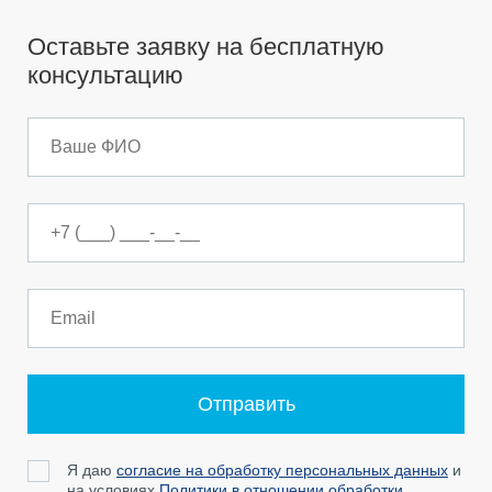
сдан
Студии
до
Срок
Оставьте заявку на бесплатную
5
сдачи:
консультацию
млн
строится
₽
до
6
млн
₽
до
7
млн
₽
до
8
млн
₽
Отправить
Я даю
согласие на обработку персональных данных
и
на условиях
Политики в отношении обработки