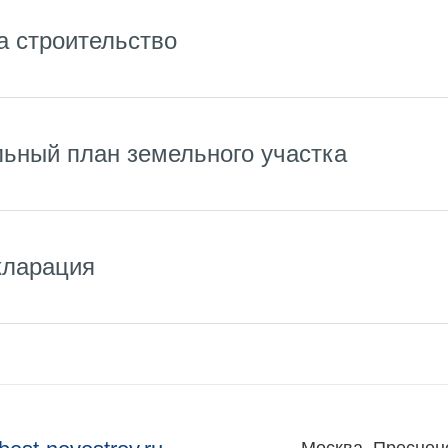
Консалтинг и аналитика
а строительство
Управление продажами
вартир
Привлечение инвестиц
ты
льный план земельного участка
кларация