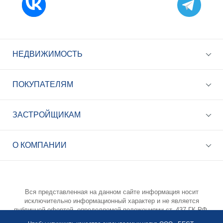
НЕДВИЖИМОСТЬ
ПОКУПАТЕЛЯМ
ЗАСТРОЙЩИКАМ
+7 (495) 785-56-17
Call-центр 24/7
О КОМПАНИИ
info@best-novostroy.ru
Общая электронная почта
Вся представленная на данном сайте информация носит
исключительно информационный характер и не является
публичной офертой, определяемой положениями ст. 437 ГК РФ.
Опубликованная на данном сайте информация может быть