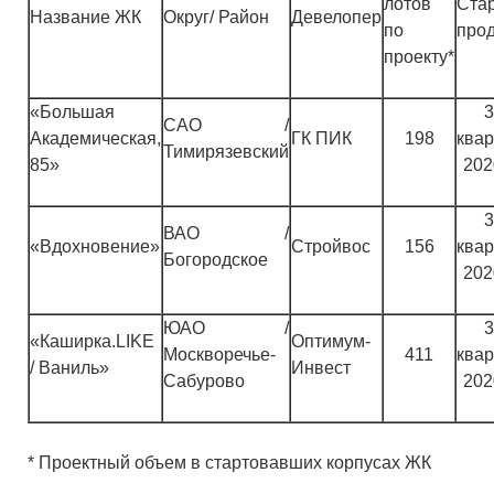
лотов
Ста
Название ЖК
Округ/ Район
Девелопер
по
про
проекту*
«Большая
3
САО /
Академическая,
ГК ПИК
198
квар
Тимирязевский
85»
2020
3
ВАО /
«Вдохновение»
Стройвос
156
квар
Богородское
2020
ЮАО /
3
«Каширка.LIKE
Оптимум-
Москворечье-
411
квар
/ Ваниль»
Инвест
Сабурово
2020
* Проектный объем в стартовавших корпусах ЖК