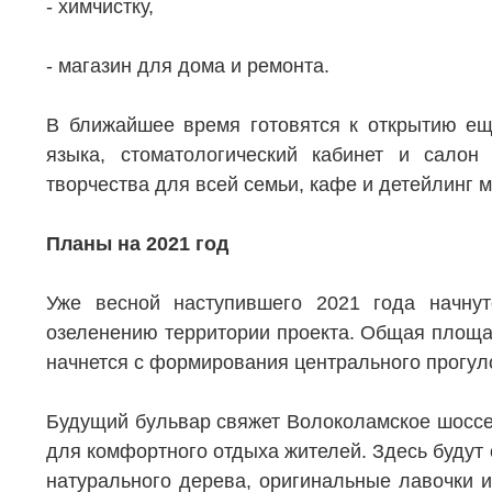
- химчистку,
Новостройки
Акции
- магазин для дома и ремонта.
Коммерческая недвижимость
Ипотека
Элитная недвижимость
Обмен к
В ближайшее время готовятся к открытию еще
Заявка на подбор квартиры
Докумен
языка, стоматологический кабинет и салон
творчества для всей семьи, кафе и детейлинг 
Планы на 2021 год
Уже весной наступившего 2021 года начнут
озеленению территории проекта. Общая площад
начнется с формирования центрального прогул
Будущий бульвар свяжет Волоколамское шоссе 
для комфортного отдыха жителей. Здесь будут 
натурального дерева, оригинальные лавочки 