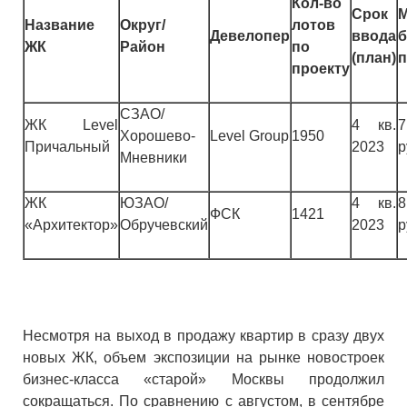
Кол-во
Срок
M
Название
Округ/
лотов
Девелопер
ввода
ЖК
Район
по
(план)
п
проекту
СЗАО/
ЖК Level
4 кв.
Хорошево-
Level Group
1950
Причальный
2023
р
Мневники
ЖК
ЮЗАО/
4 кв.
8
ФСК
1421
«Архитектор»
Обручевский
2023
р
Несмотря на выход в продажу квартир в сразу двух
новых ЖК, объем экспозиции на рынке новостроек
бизнес-класса «старой» Москвы продолжил
сокращаться. По сравнению с августом, в сентябре