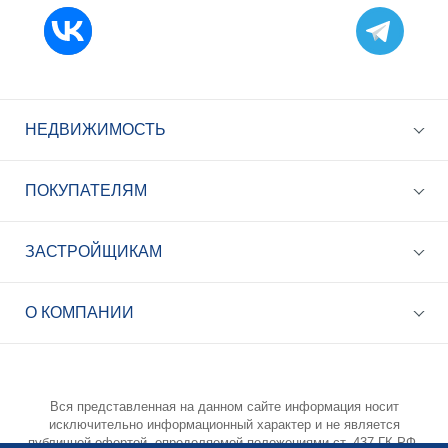
НЕДВИЖИМОСТЬ
ПОКУПАТЕЛЯМ
ЗАСТРОЙЩИКАМ
+7 (495) 785-56-17
Call-центр 24/7
О КОМПАНИИ
info@best-novostroy.ru
Общая электронная почта
Вся представленная на данном сайте информация носит
исключительно информационный характер и не является
публичной офертой, определяемой положениями ст. 437 ГК РФ.