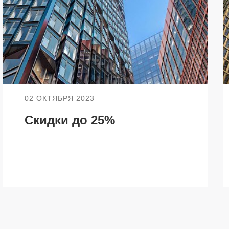
О КОМПАНИИ
БЕСТ-Новострой
Награды
ий
02 ОКТЯБРЯ 2023
Пресс-центр
Скидки до 25%
Блог
Партнеры
Вакансии
Контакты