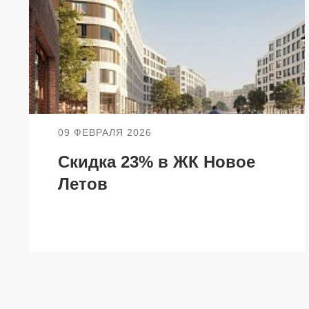
НЕДВИЖИМОСТЬ
ПОКУПА
Новостройки
Акции
Коммерческая недвижимость
Ипотека
Элитная недвижимость
09 ФЕВРАЛЯ 2026
Обмен к
Заявка на подбор квартиры
Скидка 23% в ЖК Новое
Докумен
Летов