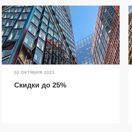
О КОМПАНИИ
БЕСТ-Новострой
Награды
ий
Пресс-центр
02 ОКТЯБРЯ 2023
Блог
Скидки до 25%
Партнеры
Вакансии
Контакты