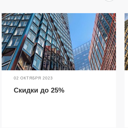
О КОМПАНИИ
БЕСТ-Новострой
Награды
ий
Пресс-центр
Блог
02 ОКТЯБРЯ 2023
Партнеры
Скидки до 25%
Вакансии
Контакты