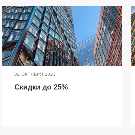
О КОМПАНИИ
БЕСТ-Новострой
Награды
ий
Пресс-центр
02 ОКТЯБРЯ 2023
Блог
Скидки до 25%
Партнеры
Вакансии
Контакты