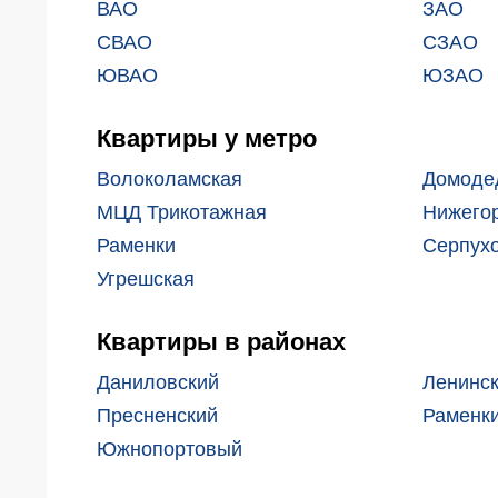
ВАО
ЗАО
Заявка на подбор квартиры
Докумен
СВАО
СЗАО
ЮВАО
ЮЗАО
Квартиры у метро
Волоколамская
Домоде
МЦД Трикотажная
Нижего
Раменки
Серпух
Угрешская
Квартиры в районах
Даниловский
Ленинс
Пресненский
Раменк
Южнопортовый