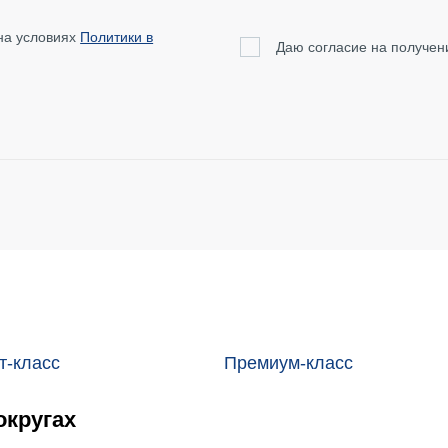
на условиях
Политики в
Даю согласие на получе
ТЕЛЯМ
ЗАСТРОЙЩИКАМ
Консалтинг и аналитика
т-класс
Премиум-класс
Управление продажами
округах
вартир
Привлечение инвестиц