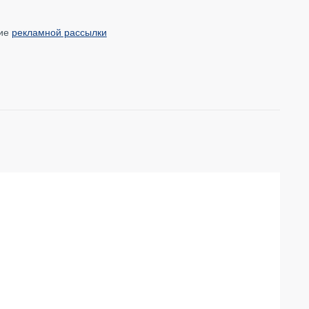
ние
рекламной рассылки
О КОМПАНИИ
БЕСТ-Новострой
Награды
ий
Пресс-центр