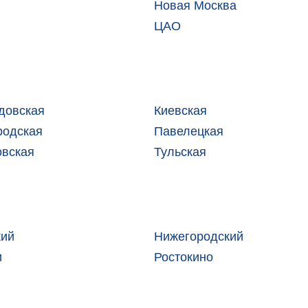
Новая Москва
ты
ЦАО
довская
Киевская
родская
Павелецкая
овская
Тульская
кий
Нижегородский
и
Ростокино